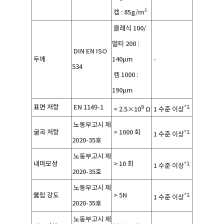
켐 : 85g/m²
클래식 100/
멀티 200 :
DIN EN ISO
두께
140µm
-
534
켐 1000 :
190µm
표면 저항
EN 1149-1
9
*1
< 2.5×10
Ω
1 수준 이상
노동부고시 제
굴곡 저항
> 1000 회
*1
1 수준 이상
2020-35호
노동부고시 제
내마모성
> 10 회
*1
1 수준 이상
2020-35호
노동부고시 제
뚫림 강도
> 5N
*1
1 수준 이상
2020-35호
노동부고시 제