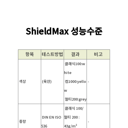
ShieldMax 성능수준
항목
테스트방법
결과
비고
클래식100:w
hite
색상
(육안)
켐1000:yello
-
w
멀티200:grey
클래식 100/
DIN EN ISO
멀티 200 :
중량
-
536
43g/m²